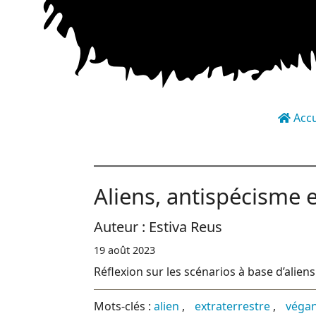
Accu
Page d'accueil du blog de Estiva Reus. Liste des articles de son blog.
Aliens, antispécisme 
Auteur :
Estiva Reus
19 août 2023
Réflexion sur les scénarios à base d’alie
Mots-clés :
alien
extraterrestre
véga