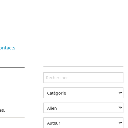
ontacts
es.