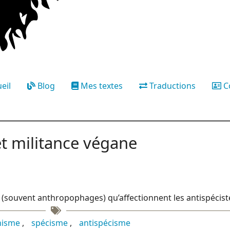
eil
Blog
Mes textes
Traductions
C
et militance végane
ns (souvent anthropophages) qu’affectionnent les antispécist
nisme
spécisme
antispécisme