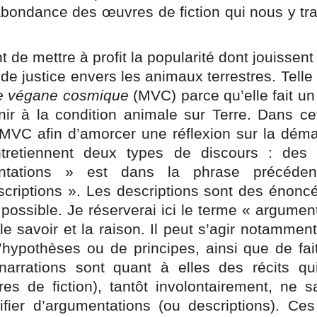
l’abondance des œuvres de fiction qui nous y t
 de mettre à profit la popularité dont jouissen
 de justice envers les animaux terrestres. Telle
ce végane cosmique
(MVC) parce qu’elle fait un
 à la condition animale sur Terre. Dans cet 
 MVC afin d’amorcer une réflexion sur la déma
ntretiennent deux types de discours : des
entations » est dans la phrase précéden
criptions ». Les descriptions sont des énoncé
possible. Je réserverai ici le terme « argumen
e savoir et la raison. Il peut s’agir notammen
d’hypothèses ou de principes, ainsi que de fa
arrations sont quant à elles des récits qui
 de fiction), tantôt involontairement, ne sat
ifier d’argumentations (ou descriptions). Ce