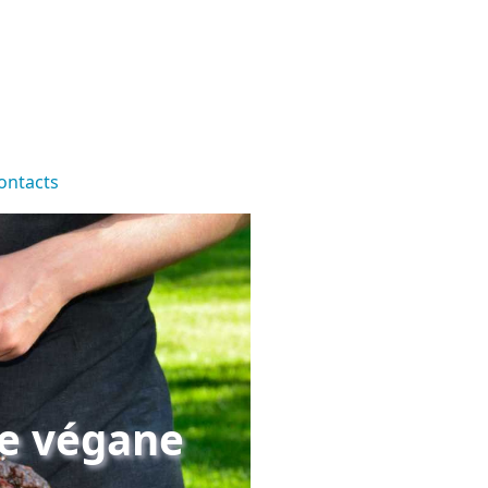
ontacts
ce végane