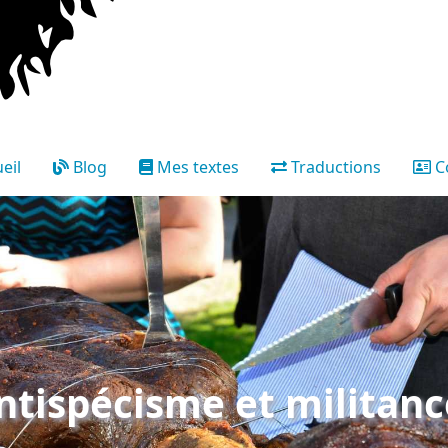
eil
Blog
Mes textes
Traductions
C
antispécisme et militan