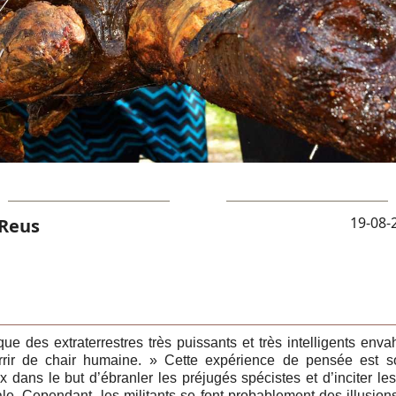
19-08-
 Reus
ue des extraterrestres très puissants et très intelligents envah
rrir de chair humaine. » Cette expérience de pensée est so
dans le but d’ébranler les préjugés spécistes et d’inciter le
e. Cependant, les militants se font probablement des illusions 