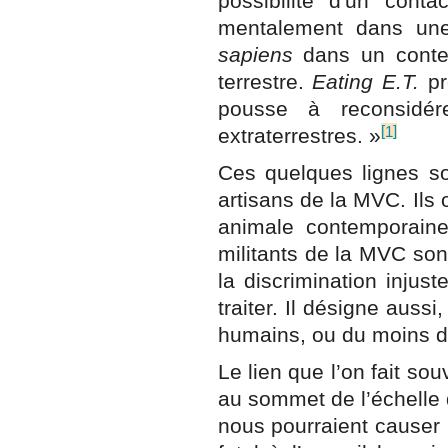
possibilité d'un cont
mentalement dans une 
sapiens
dans un conte
terrestre.
Eating E.T.
pr
pousse à reconsidér
[
]
extraterrestres. »
1
Ces quelques lignes son
artisans de la MVC. Ils
animale contemporaine
militants de la MVC son
la discrimination injus
traiter. Il désigne auss
humains, ou du moins de
Le lien que l’on fait so
au sommet de l’échelle 
nous pourraient causer u