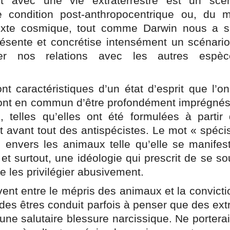
act avec une vie extraterrestre est un sc
condition post-anthropocentrique ou, du mo
xte cosmique, tout comme Darwin nous a si
ésente et concrétise intensément un scénario
er nos relations avec les autres espèc
t caractéristiques d’un état d’esprit que l’o
 ont en commun d’être profondément imprégnés
, telles qu’elles ont été formulées à parti
t avant tout des antispécistes. Le mot « spé
te envers les animaux telle qu’elle se manife
i, et surtout, une idéologie qui prescrit de se 
 les privilégier abusivement.
uvent entre le mépris des animaux et la convic
des êtres conduit parfois à penser que des extr
ne salutaire blessure narcissique. Ne porterai