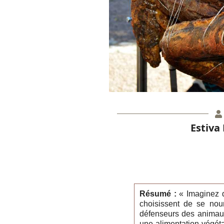
Estiva
Résumé :
« Imaginez q
choisissent de se nou
défenseurs des animaux 
une alimentation végétal